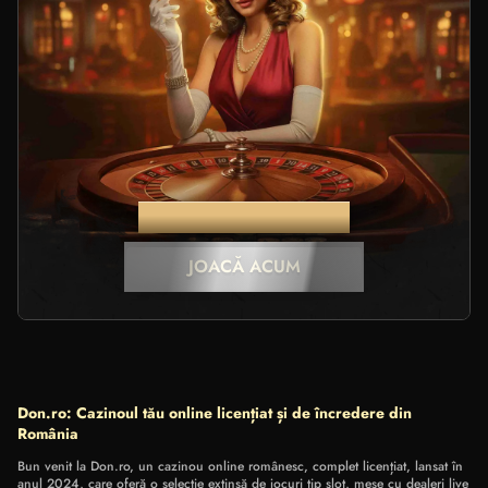
CÂȘTIGĂ PREMII MARI ÎN TURNEE!
JOACĂ ACUM
Don.ro: Cazinoul tău online licențiat și de încredere din
România
Bun venit la Don.ro, un cazinou online românesc, complet licențiat, lansat în
anul 2024, care oferă o selecție extinsă de jocuri tip slot, mese cu dealeri live