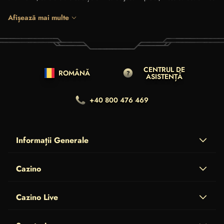
și opțiuni de pariuri sportive atât pre-meci cât și live. Asigurăm un mediu
reglementat și sigur pentru toți jucătorii, oferind o experiență de divertisment
Afișează mai multe
completă, disponibilă in browser pe desktop și mobil, precum și prin aplicații
dedicate pentru iOS și Android.
O platformă de casino completă pentru toate gusturile
Misiunea noastră este să oferim o varietate care să satisfacă orice preferință.
De aceea, am încheiat parteneriate cu producători de top la nivel mondial,
CENTRUL DE
ROMÂNĂ
precum
Evolution
,
Amusnet(EGT)
și
Pragmatic Live
, pentru a-ți aduce o
ASISTENȚĂ
colecție impresionantă de opțiuni de divertisment în acest casino online.
O lume de sloturi fascinante
+40 800 476 469
Descoperă o selecție vastă de jocuri cu role și simboluri, de la cele clasice cu
fructe, la cele mai moderne și inovatoare. Vizitează secțiunea noastră dedicată
pentru a explora întreaga colecție de
sloturi
online.
Informații Generale
Experiența autentică a meselor cu dealeri reali
Dacă vrei să simți pulsul unui cazinou real, secțiunea de
casino live
te aduce
față în față cu dealeri profesioniști. Prin transmisiuni video de înaltă calitate,
Cazino
poți interacționa cu crupierii la mese de ruletă live, blackjack live sau baccarat
live, bucurându-te de o experiență socială și captivantă.
Cazino Live
Adrenalină și strategie în arena sportivă
Pentru fanii sportului, am pregătit o platformă completă de
pariuri sportive
,
unde poți miza pe evenimentele tale preferate, de la fotbal și tenis, la baschet