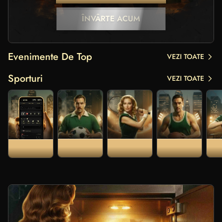
ÎNVÂRTE ACUM
Evenimente De Top
VEZI TOATE
Sporturi
VEZI TOATE
FOTBAL
TENIS
BASCHET
TEN
PARIURI LIVE