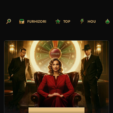
FURNIZORI
TOP
NOU
ÎNVÂRTE ROATA SI CÂȘTIGĂ BONUSURI!