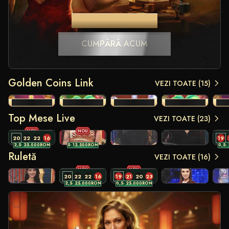
RECOMPENSE DE 5.000 RON!
CUMPĂRĂ ACUM
Golden Coins Link
VEZI TOATE (15)
40 Extra Crown - Golden Coins Link
40 Bulky Fruits - Golden Coins Link
40 Extra Crown Triple Boost Golden Coins Link
100 Bulky Fruits Golden Coins Link
35,454.524 RON
35,454.524 RON
35,454.524 RON
35,454.524 RON
35,4
Top Mese Live
VEZI TOATE (23)
NOU
NOU
Bucharest Roulette
Bucharest Infinite Free Bet Blackjack
Romanian Blackjack 1
Romanian Roulette
20
22
22
16
19
2,5
- 25.000
RON
5
- 12.500
RON
0,5
-
25
35
10
25
2
Ruletă
VEZI TOATE (16)
19
24
2
NOU
NOU
Romanian Roulette
Bucharest Roulette
Bucharest AutoRoulette
Mega Roulette
20
22
22
16
19
21
20
23
2,5
- 25.000
RON
0,5
- 25.000
RON
25
35
10
25
2
30
6
19
19
24
2
20