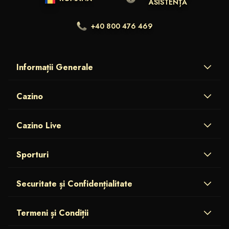
nivel mondial, precum
Evolution
,
Amusnet(EGT)
și
Pragmatic Live
,
ASISTENȚĂ
pentru a-ți aduce o colecție impresionantă de opțiuni de divertisment în
acest casino online.
+40 800 476 469
O lume de sloturi fascinante
Descoperă o selecție vastă de jocuri cu role și simboluri, de la cele
clasice cu fructe, la cele mai moderne și inovatoare. Vizitează secțiunea
noastră dedicată pentru a explora întreaga colecție de
sloturi
online.
Informații Generale
Experiența autentică a meselor cu dealeri reali
Dacă vrei să simți pulsul unui cazinou real, secțiunea de
casino live
te
Cazino
aduce față în față cu dealeri profesioniști. Prin transmisiuni video de înaltă
calitate, poți interacționa cu crupierii la mese de ruletă live, blackjack live
sau baccarat live, bucurându-te de o experiență socială și captivantă.
Cazino Live
Adrenalină și strategie în arena sportivă
Pentru fanii sportului, am pregătit o platformă completă de
pariuri
Sporturi
sportive
, unde poți miza pe evenimentele tale preferate, de la fotbal și
tenis, la baschet și multe altele. Ai la dispoziție sute de piețe de pariere și
cote atractive pentru a trăi fiecare meci la intensitate maximă.
Securitate și Confidențialitate
Pentru a explora mai multe beneficii de pariere, poți consulta secțiunea
dedicată pentru
bonusuri pariuri sportive
. Aceste oferte sunt gândite
special ca un beneficiu de agrement, oferindu-ți o șansă în plus să te
Termeni și Condiții
bucuri de spectacolul sportiv fără să uiți că miza principală rămâne
relaxarea și pasiunea pentru sport.