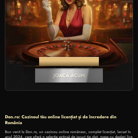
CÂȘTIGĂ PREMII MARI ÎN TURNEE!
JOACĂ ACUM
Don.ro: Cazinoul tău online licențiat și de încredere din
România
Bun venit la Don.ro, un cazinou online românesc, complet licențiat, lansat în
anul 2024, care oferă o selecție extinsă de jocuri tip slot, mese cu dealeri live