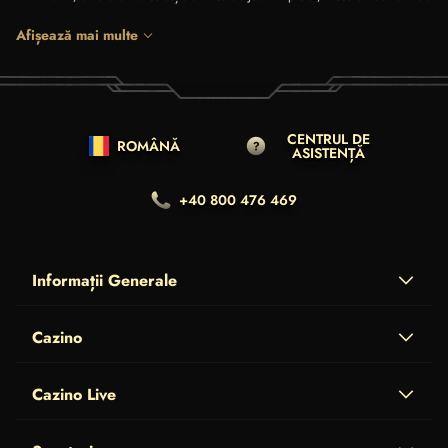
și opțiuni de pariuri sportive atât pre-meci cât și live. Asigurăm un mediu
reglementat și sigur pentru toți jucătorii, oferind o experiență de divertisment
Afișează mai multe
completă, disponibilă in browser pe desktop și mobil, precum și prin aplicații
dedicate pentru iOS și Android.
O platformă de casino completă pentru toate gusturile
Misiunea noastră este să oferim o varietate care să satisfacă orice preferință.
De aceea, am încheiat parteneriate cu producători de top la nivel mondial,
CENTRUL DE
ROMÂNĂ
precum
Evolution
,
Amusnet(EGT)
și
Pragmatic Live
, pentru a-ți aduce o
ASISTENȚĂ
colecție impresionantă de opțiuni de divertisment în acest casino online.
O lume de sloturi fascinante
+40 800 476 469
Descoperă o selecție vastă de jocuri cu role și simboluri, de la cele clasice cu
fructe, la cele mai moderne și inovatoare. Vizitează secțiunea noastră dedicată
pentru a explora întreaga colecție de
sloturi
online.
Informații Generale
Experiența autentică a meselor cu dealeri reali
Dacă vrei să simți pulsul unui cazinou real, secțiunea de
casino live
te aduce
față în față cu dealeri profesioniști. Prin transmisiuni video de înaltă calitate,
Cazino
poți interacționa cu crupierii la mese de ruletă live, blackjack live sau baccarat
live, bucurându-te de o experiență socială și captivantă.
Cazino Live
Adrenalină și strategie în arena sportivă
Pentru fanii sportului, am pregătit o platformă completă de
pariuri sportive
,
unde poți miza pe evenimentele tale preferate, de la fotbal și tenis, la baschet