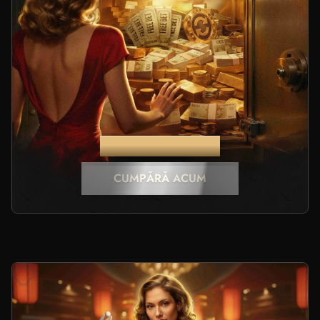
RECOMPENSE DE 5.000 RON!
CUMPĂRĂ ACUM