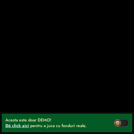
Acesta este doar DEMO!
Dă click aici
pentru a juca cu fonduri reale.