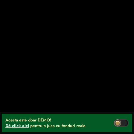
Acesta este doar DEMO!
Dă click aici
pentru a juca cu fonduri reale.