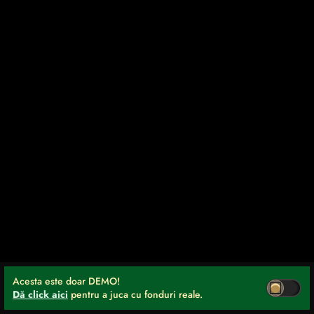
Acesta este doar DEMO!
Dă click aici
pentru a juca cu fonduri reale.