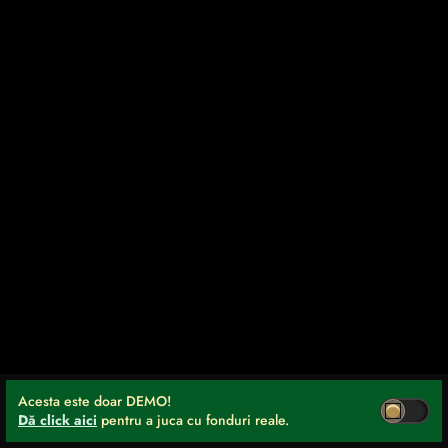
Acesta este doar DEMO!
Dă click aici
pentru a juca cu fonduri reale.