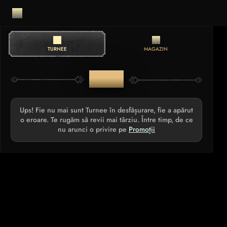
TURNEE
MAGAZIN
TURNEE
Ups! Fie nu mai sunt Turnee în desfășurare, fie a apărut
o eroare. Te rugăm să revii mai târziu. Între timp, de ce
nu arunci o privire pe
Promoții