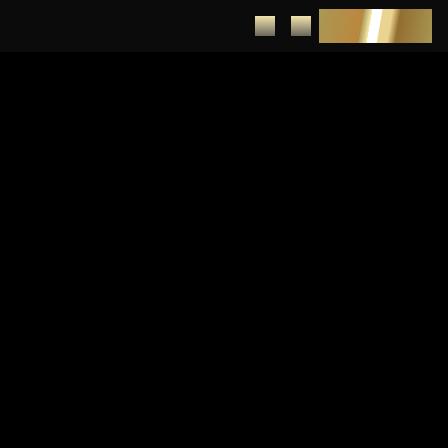
DEPUNERE