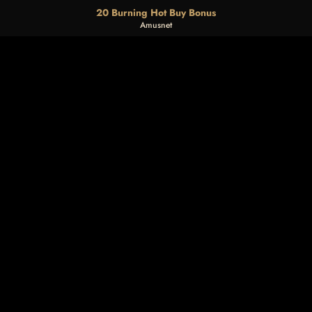
20 Burning Hot Buy Bonus
Amusnet