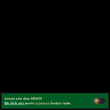
Acesta este doar DEMO!
Dă click aici
pentru a juca cu fonduri reale.