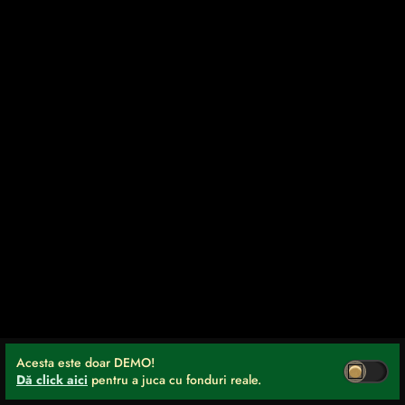
Acesta este doar DEMO!
Dă click aici
pentru a juca cu fonduri reale.