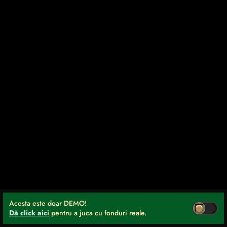
Acesta este doar DEMO!
Dă click aici
pentru a juca cu fonduri reale.