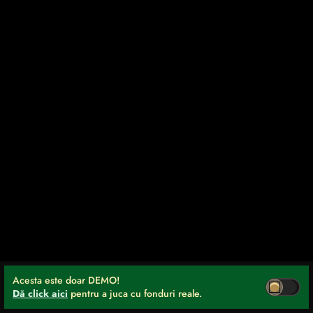
Acesta este doar DEMO!
Dă click aici
pentru a juca cu fonduri reale.