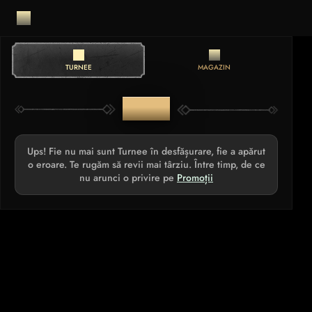
TURNEE
MAGAZIN
TURNEE
Ups! Fie nu mai sunt Turnee în desfășurare, fie a apărut
o eroare. Te rugăm să revii mai târziu. Între timp, de ce
nu arunci o privire pe
Promoții