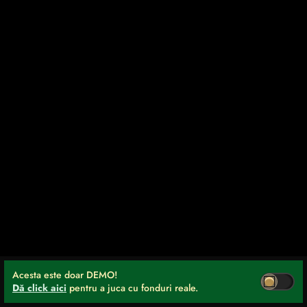
Acesta este doar DEMO!
Dă click aici
pentru a juca cu fonduri reale.