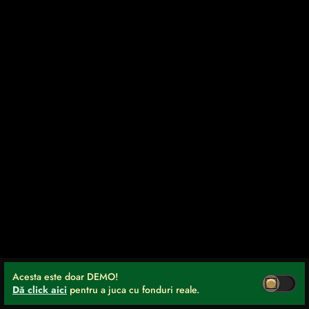
Acesta este doar DEMO!
Dă click aici
pentru a juca cu fonduri reale.