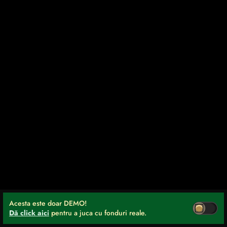
Acesta este doar DEMO!
Dă click aici
pentru a juca cu fonduri reale.