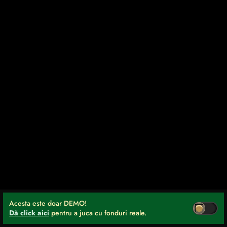
Acesta este doar DEMO!
Dă click aici
pentru a juca cu fonduri reale.