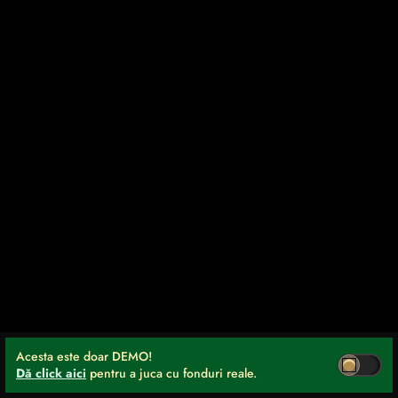
Acesta este doar DEMO!
Dă click aici
pentru a juca cu fonduri reale.