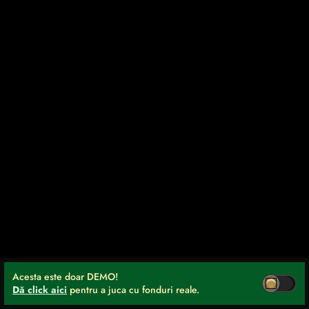
Acesta este doar DEMO!
Dă click aici
pentru a juca cu fonduri reale.