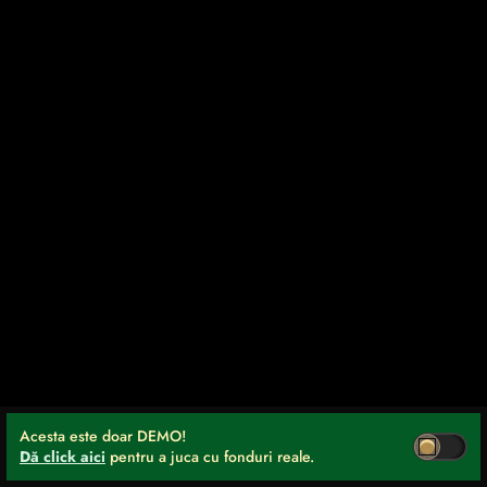
Acesta este doar DEMO!
Dă click aici
pentru a juca cu fonduri reale.