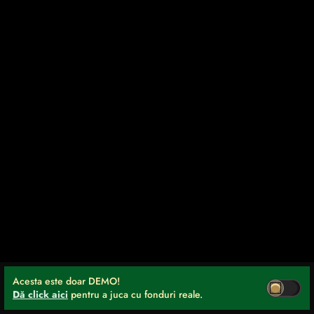
Acesta este doar DEMO!
Dă click aici
pentru a juca cu fonduri reale.