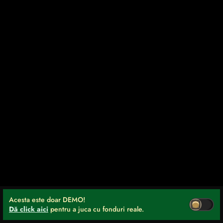
Acesta este doar DEMO!
Dă click aici
pentru a juca cu fonduri reale.