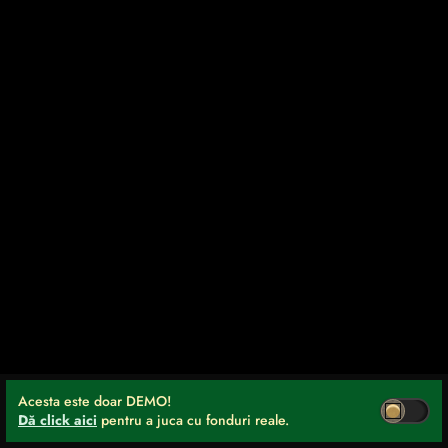
Acesta este doar DEMO!
Dă click aici
pentru a juca cu fonduri reale.