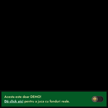
Acesta este doar DEMO!
Dă click aici
pentru a juca cu fonduri reale.