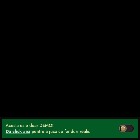
Acesta este doar DEMO!
Dă click aici
pentru a juca cu fonduri reale.