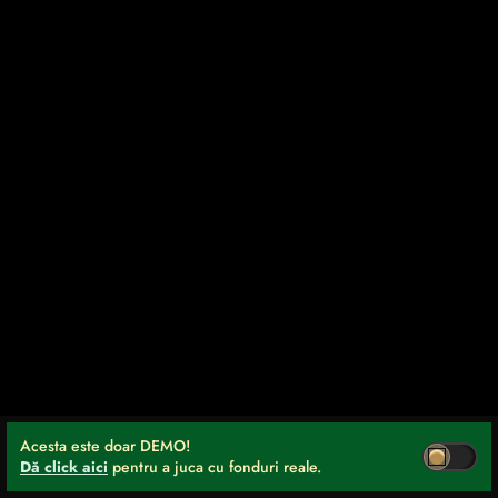
Acesta este doar DEMO!
Dă click aici
pentru a juca cu fonduri reale.