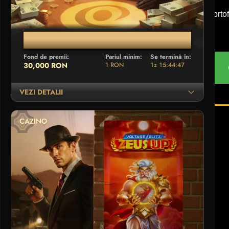
SEARA AȘILOR AMUSNET
Fond de premii:
Pariul minim:
Se termină în:
30,000 RON
1 RON
1z 15:44:47
VEZI DETALII
CAZINO