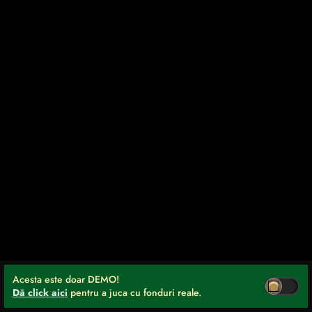
Acesta este doar DEMO!
Dă click aici
pentru a juca cu fonduri reale.