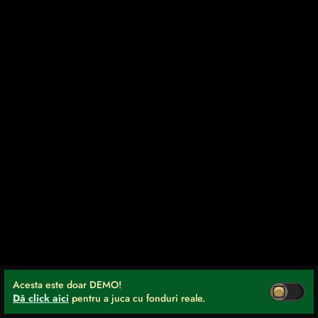
Acesta este doar DEMO!
Dă click aici
pentru a juca cu fonduri reale.