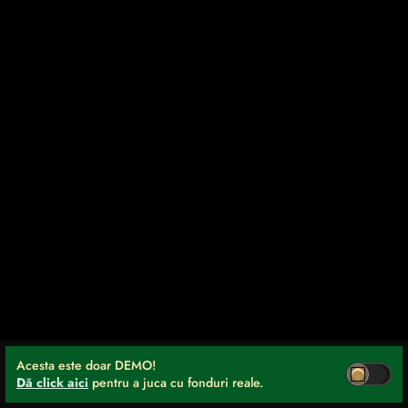
Acesta este doar DEMO!
Dă click aici
pentru a juca cu fonduri reale.