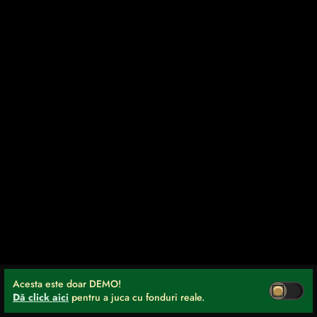
Acesta este doar DEMO!
Dă click aici
pentru a juca cu fonduri reale.