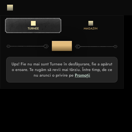
TURNEE
MAGAZIN
TURNEE
Ups! Fie nu mai sunt Turnee în desfășurare, fie a apărut
o eroare. Te rugăm să revii mai târziu. Între timp, de ce
nu arunci o privire pe
Promoții