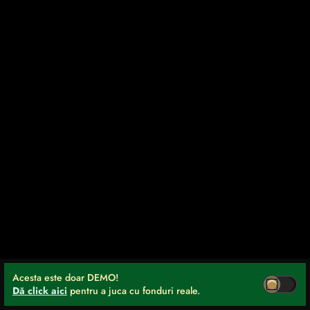
Acesta este doar DEMO!
Dă click aici
pentru a juca cu fonduri reale.