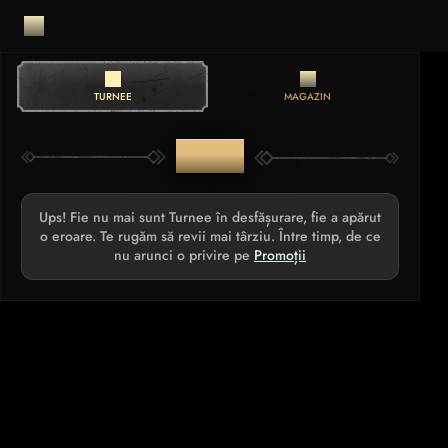
TURNEE
MAGAZIN
TURNEE
Ups! Fie nu mai sunt Turnee în desfășurare, fie a apărut
o eroare. Te rugăm să revii mai târziu. Între timp, de ce
nu arunci o privire pe
Promoții