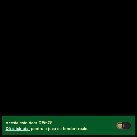
Acesta este doar DEMO!
Dă click aici
pentru a juca cu fonduri reale.