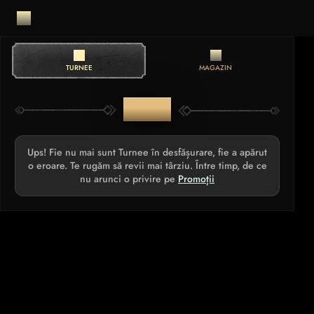
TURNEE
MAGAZIN
TURNEE
Ups! Fie nu mai sunt Turnee în desfășurare, fie a apărut
o eroare. Te rugăm să revii mai târziu. Între timp, de ce
nu arunci o privire pe
Promoții