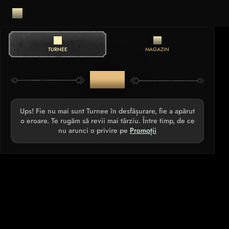
TURNEE
MAGAZIN
TURNEE
Ups! Fie nu mai sunt Turnee în desfășurare, fie a apărut
o eroare. Te rugăm să revii mai târziu. Între timp, de ce
nu arunci o privire pe
Promoții