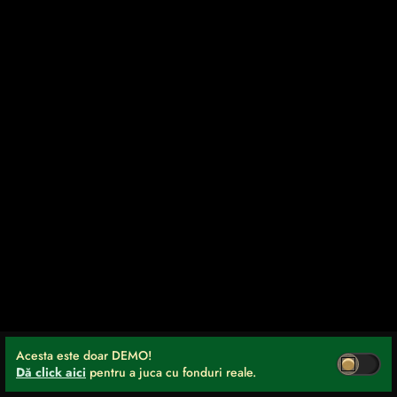
Acesta este doar DEMO!
Dă click aici
pentru a juca cu fonduri reale.