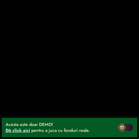
Acesta este doar DEMO!
Dă click aici
pentru a juca cu fonduri reale.