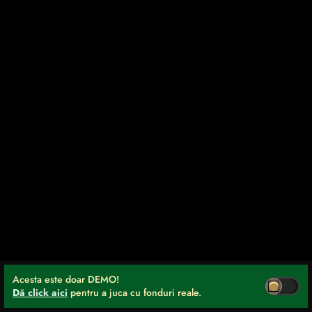
Acesta este doar DEMO!
Dă click aici
pentru a juca cu fonduri reale.