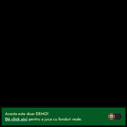
Acesta este doar DEMO!
Dă click aici
pentru a juca cu fonduri reale.