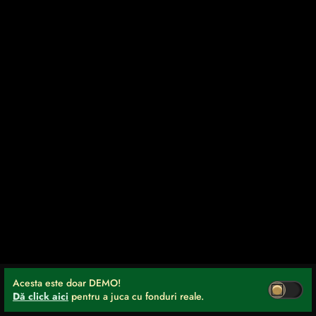
Acesta este doar DEMO!
Dă click aici
pentru a juca cu fonduri reale.