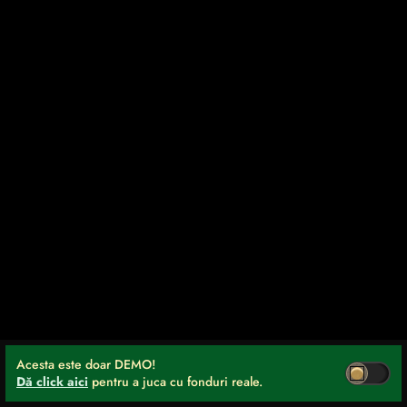
Acesta este doar DEMO!
Dă click aici
pentru a juca cu fonduri reale.