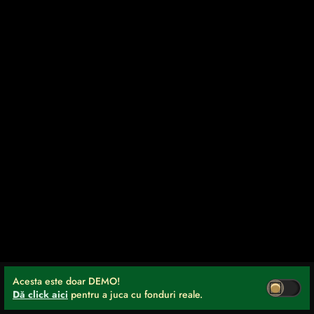
Acesta este doar DEMO!
Dă click aici
pentru a juca cu fonduri reale.