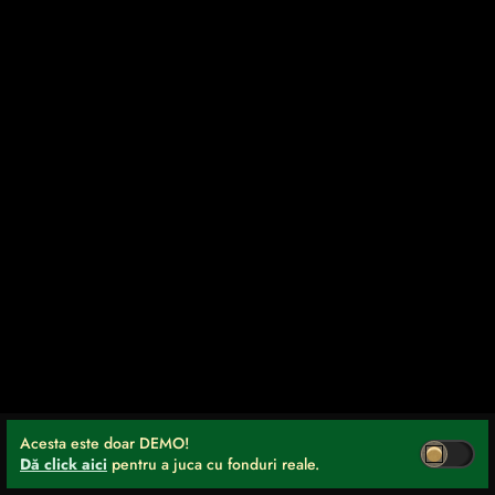
Acesta este doar DEMO!
Dă click aici
pentru a juca cu fonduri reale.