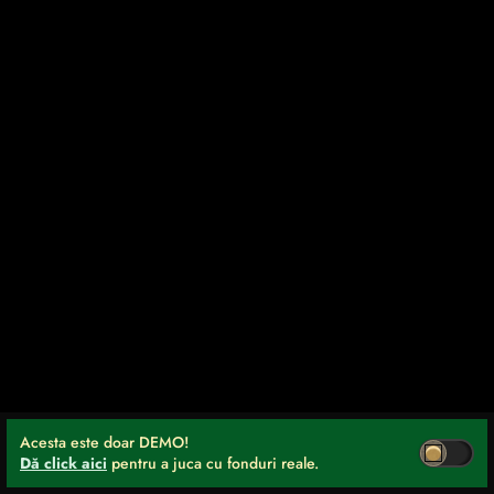
Acesta este doar DEMO!
Dă click aici
pentru a juca cu fonduri reale.