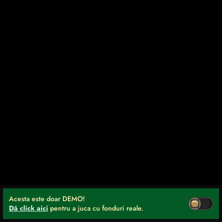
Acesta este doar DEMO!
Dă click aici
pentru a juca cu fonduri reale.