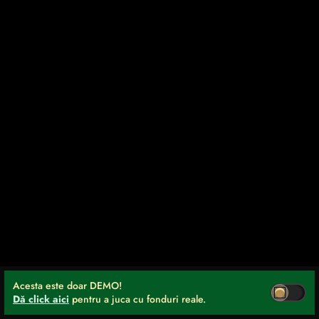
Acesta este doar DEMO!
Dă click aici
pentru a juca cu fonduri reale.