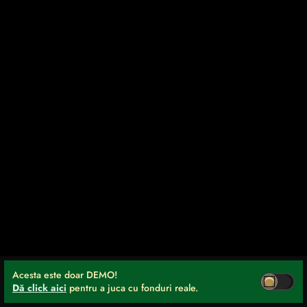
Acesta este doar DEMO!
Dă click aici
pentru a juca cu fonduri reale.