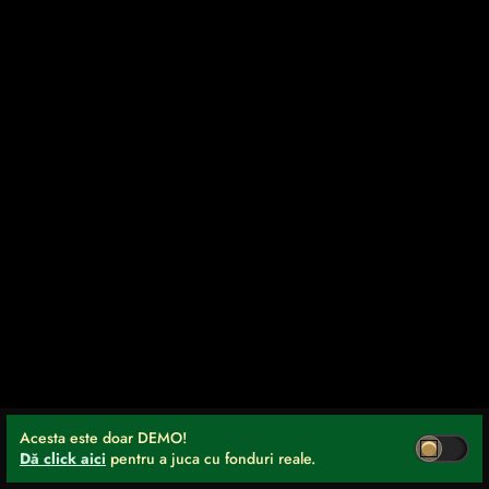
Acesta este doar DEMO!
Dă click aici
pentru a juca cu fonduri reale.